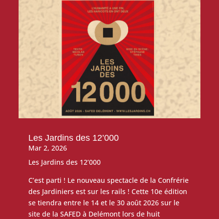
Les Jardins des 12’000
Mar 2, 2026
Les Jardins des 12’000
C’est parti ! Le nouveau spectacle de la Confrérie
des Jardiniers est sur les rails ! Cette 10e édition
se tiendra entre le 14 et le 30 août 2026 sur le
site de la SAFED à Delémont lors de huit